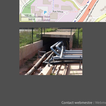
100 m
500 ft
Conduite de transfert-10
Contact webmestre :
Webme