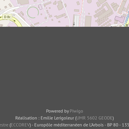
Powered by
Piwigo
Réalisation : Emilie Lerigoleur (
UMR 5602 GEODE
)
stre
(
ECCOREV
) - Europôle méditerranéen de L'Arbois - BP 80 - 1