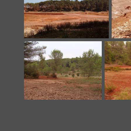
B7-
20130423-4
Mangegarri-B7-20190417-1
Ma
Mangegarri-Bassin 1-1
Mang