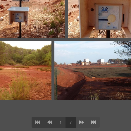
ngegarri-B7-20190417-2
Mangegarri-B7-201904
egarri-Bassin 4-1
Mangegarri-Bassin 5-1
1
2