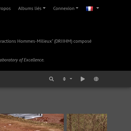
ropos
Albums liés
Connexion
teractions Hommes-Milieux" (
DRIIHM
) composé
Laboratory of Excellence.