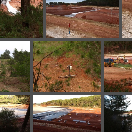
-B7-20200612-14
Mangegarri-B7-20200612-15
M
-20200612-23
Mangegarri-B7-20200612-5
Mangegarr