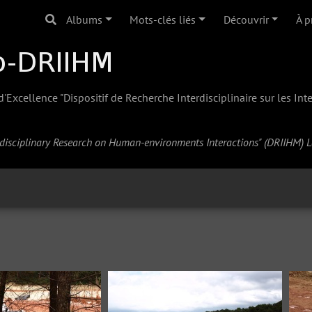
Albums
Mots-clés liés
Découvrir
À p
Excellence "Dispositif de Recherche Interdisciplinaire sur les In
erdisciplinary Research on Human-environments Interactions" (
DRIIHM
) 