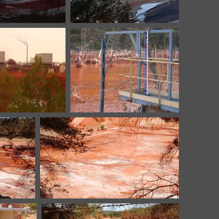
i-B7-20200921-6
Mangegarri-B7-20200921-7
i-B5-20161006-3
Mangegarri-B7-20110119-1
3-2
Mangegarri-B7-20190313-4