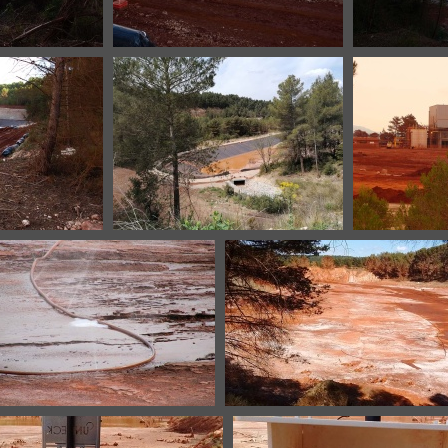
-20200921-4
Mangegarri-B7-20200921-5
Mangegarr
-20200921-9
Mangegarri-B7-20210420-1
Mangegarr
angegarri-B7-20161006-14
Mangegarri-B7-2019031