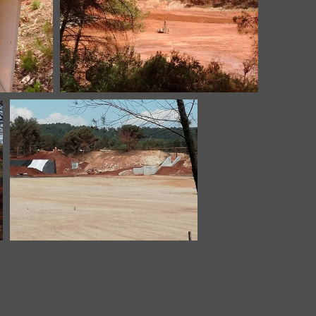
17-3
Mangegarri-B7-20190509-7
Mangegarri-Bassin 7-7