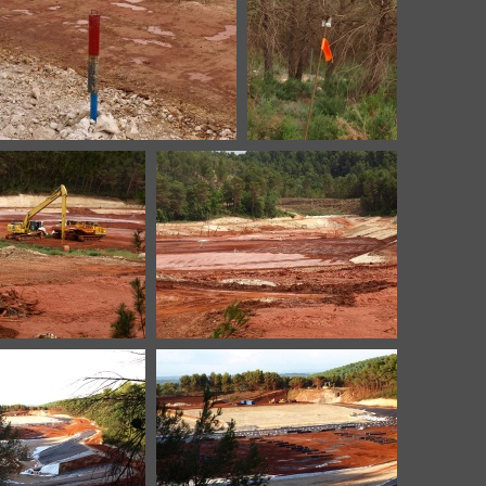
angegarri-B7-20200612-16
Mangegarri-B7-
20200612-18
i-B7-20200612-6
Mangegarri-B7-20200612-7