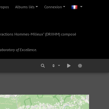
ropos
Albums liés
Connexion
teractions Hommes-Milieux" (
DRIIHM
) composé
Laboratory of Excellence.