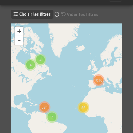
Choisir les filtres
Vider les filtres
+
-
4
4
10105
584
55
7