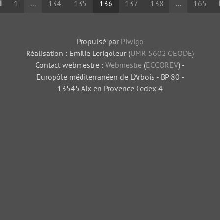
1
...
134
135
136
137
138
...
165
Propulsé par
Piwigo
Réalisation : Emilie Lerigoleur (
UMR 5602 GEODE
)
Contact webmestre :
Webmestre
(
ECCOREV
) -
Europôle méditerranéen de L'Arbois - BP 80 -
13545 Aix en Provence Cedex 4