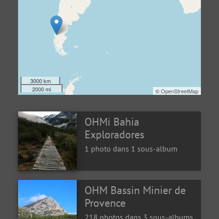
3000 km
2000 mi
©
OpenStreetMap
OHMi Bahia
Exploradores
1 photo dans 1 sous-album
OHM Bassin Minier de
Provence
218 photos dans 3 sous-albums