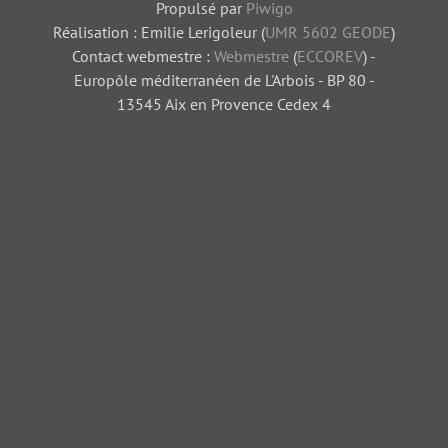
Propulsé par
Piwigo
Réalisation : Emilie Lerigoleur (
UMR 5602 GEODE
)
Contact webmestre :
Webmestre
(
ECCOREV
) -
Europôle méditerranéen de L'Arbois - BP 80 -
13545 Aix en Provence Cedex 4