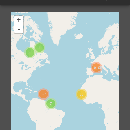
+
-
4
4
10105
584
55
7